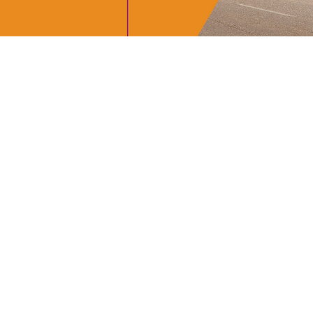
nimed no evento
a mídia com
m Santa Catarina.