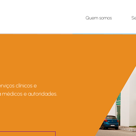
Quem somos
Se
iços clínicos e
a médicos e autoridades.